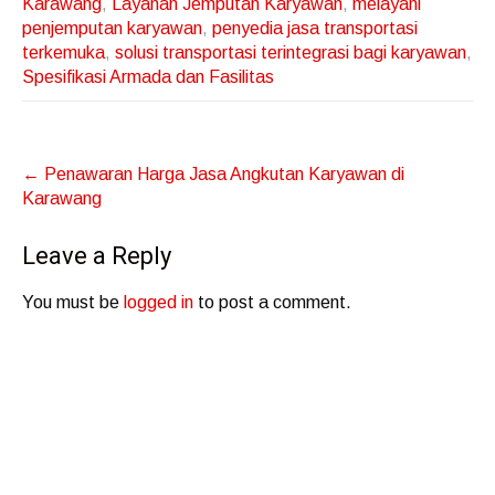
Karawang
,
Layanan Jemputan Karyawan
,
melayani
penjemputan karyawan
,
penyedia jasa transportasi
terkemuka
,
solusi transportasi terintegrasi bagi karyawan
,
Spesifikasi Armada dan Fasilitas
Post
←
Penawaran Harga Jasa Angkutan Karyawan di
navigation
Karawang
Leave a Reply
You must be
logged in
to post a comment.