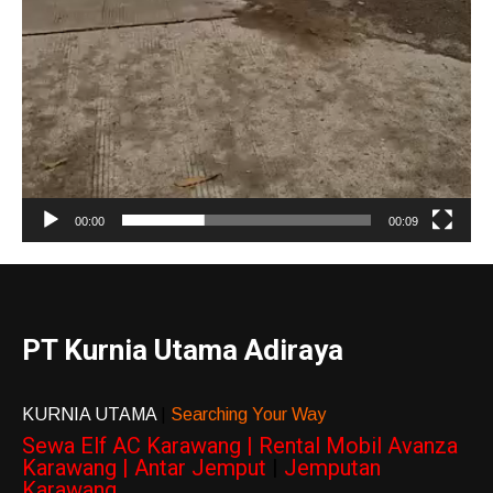
00:00
00:09
PT Kurnia Utama Adiraya
KURNIA UTAMA
|
Searching Your Way
Sewa Elf AC Karawang | Rental Mobil Avanza
Karawang | Antar Jemput
|
Jemputan
Karawang