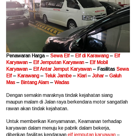
Penawaran Harga –
Sewa Elf
–
Elf di Karawang
–
Elf
Karyawan
–
Elf Jemputan Karyawan
–
Elf Mobil
Karyawan
–
Elf Antar Jemput Karyawan
– Fasilitas
Sewa
Elf
–
Karawang
–
Teluk Jambe
–
Klari
–
Johar
–
Galuh
Mas
–
Bintang Alam
–
Wadas
Dengan semakin maraknya tindak kejahatan siang
maupun malam di Jalan raya berkendara motor sangatlah
rawan akan tindak kejahatan.
Untuk memberikan Kenyamanan, Keamanan terhadap
karyawan dalam menuju ke pabrik dalam bekerja,
diberikan fasilitas kendaraan
elf jemputan karyawan
–