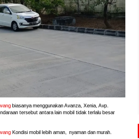
awang
biasanya menggunakan Avanza, Xenia, Avp.
raan tersebut antara lain mobil tidak terlalu besar
awang
Kondisi mobil lebih aman, nyaman dan murah.