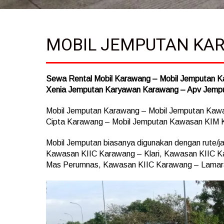
MOBIL JEMPUTAN KA
Sewa Rental Mobil Karawang
–
Mobil Jemputan 
Xenia Jemputan Karyawan Karawang
–
Apv Jemp
Mobil Jemputan Karawang
–
Mobil Jemputan Kaw
Cipta Karawang
–
Mobil Jemputan Kawasan KIM 
Mobil Jemputan
biasanya digunakan dengan rute/j
Kawasan KIIC Karawang – Klari, Kawasan KIIC 
Mas Perumnas, Kawasan KIIC Karawang – Lamara