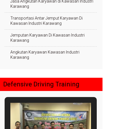
Jasa Angkutan Karyawan di Kawasan Industri
Karawang
Transportasi Antar Jemput Karyawan Di
Kawasan Industri Karawang
Jemputan Karyawan Di Kawasan Industri
Karawang
Angkutan Karyawan Kawasan Industri
Karawang
Defensive Driving Training