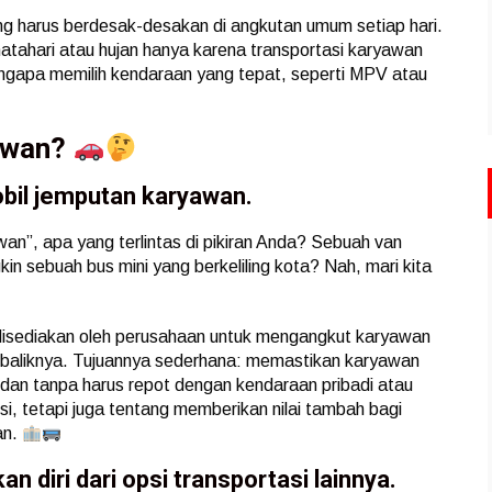
g harus berdesak-desakan di angkutan umum setiap hari.
tahari atau hujan hanya karena transportasi karyawan
ngapa memilih kendaraan yang tepat, seperti MPV atau
awan?
obil jemputan karyawan.
wan”, apa yang terlintas di pikiran Anda? Sebuah van
 sebuah bus mini yang berkeliling kota? Nah, mari kita
disediakan oleh perusahaan untuk mengangkut karyawan
sebaliknya. Tujuannya sederhana: memastikan karyawan
 dan tanpa harus repot dengan kendaraan pribadi atau
si, tetapi juga tentang memberikan nilai tambah bagi
an.
 diri dari opsi transportasi lainnya.