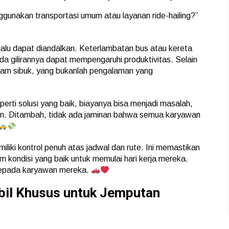
gunakan transportasi umum atau layanan ride-hailing?”
lalu dapat diandalkan. Keterlambatan bus atau kereta
 gilirannya dapat mempengaruhi produktivitas. Selain
 jam sibuk, yang bukanlah pengalaman yang
erti solusi yang baik, biayanya bisa menjadi masalah,
an. Ditambah, tidak ada jaminan bahwa semua karyawan
iki kontrol penuh atas jadwal dan rute. Ini memastikan
kondisi yang baik untuk memulai hari kerja mereka.
n kepada karyawan mereka.
il Khusus untuk Jemputan