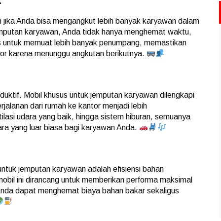
.
n jika Anda bisa mengangkut lebih banyak karyawan dalam
 jemputan karyawan, Anda tidak hanya menghemat waktu,
husus untuk memuat lebih banyak penumpang, memastikan
tor karena menunggu angkutan berikutnya.
ktif. Mobil khusus untuk jemputan karyawan dilengkapi
jalanan dari rumah ke kantor menjadi lebih
ilasi udara yang baik, hingga sistem hiburan, semuanya
ra yang luar biasa bagi karyawan Anda.
untuk jemputan karyawan adalah efisiensi bahan
mobil ini dirancang untuk memberikan performa maksimal
 Anda dapat menghemat biaya bahan bakar sekaligus