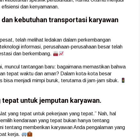
 efisiensi dan kenyamanan.
a dan kebutuhan transportasi karyawan
pesat, telah melihat ledakan dalam perkembangan
a teknologi informasi, perusahaan-perusahaan besar telah
nvestasi dan berkembang.
ini, muncul tantangan baru: bagaimana memastikan bahwa
ngan tepat waktu dan aman? Dalam kota-kota besar
as bisa menjadi mimpi buruk, terutama di jam-jam sibuk.
 tepat untuk jemputan karyawan.
at yang tepat untuk pekerjaan yang tepat.” Nah, hal
Memilih kendaraan yang tepat bukan hanya tentang
 Ini tentang memberikan karyawan Anda pengalaman yang
pat kerja.