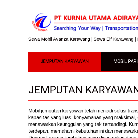
Sewa Mobil Avanza Karawang | Sewa Elf Karawang |
JEMPUTAN KARYAWAN
MOBIL PAR
JEMPUTAN KARYAWA
Mobil jemputan karyawan telah menjadi solusi tra
kapasitas yang luas, kenyamanan yang maksimal, d
menawarkan keunggulan yang tak tertandingi. Kurn
terdepan, memahami kebutuhan ini dan menawarkan
Dengan layanan tambahan yang disesuaikan denga