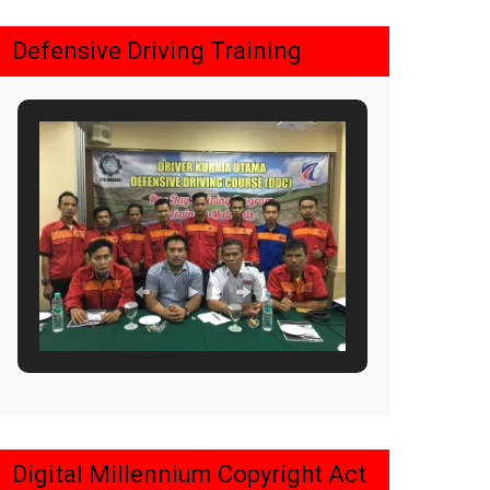
Defensive Driving Training
Digital Millennium Copyright Act