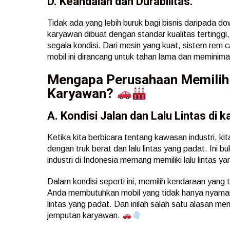
D. Keandalan dan Durabilitas.
Tidak ada yang lebih buruk bagi bisnis daripada d
karyawan dibuat dengan standar kualitas terting
segala kondisi. Dari mesin yang kuat, sistem rem c
mobil ini dirancang untuk tahan lama dan meminima
Mengapa Perusahaan Memilih
Karyawan?
A. Kondisi Jalan dan Lalu Lintas di k
Ketika kita berbicara tentang kawasan industri, ki
dengan truk berat dan lalu lintas yang padat. Ini
industri di Indonesia memang memiliki lalu lintas y
Dalam kondisi seperti ini, memilih kendaraan yang
Anda membutuhkan mobil yang tidak hanya nyaman,
lintas yang padat. Dan inilah salah satu alasan m
jemputan karyawan.