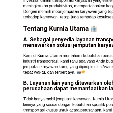
Investasi dalam transportasi karyawan yang efisi
meningkatkan produktivitas, mempertahankan kar
Dengan memilih mobil jemputan karyawan yang te
terhadap karyawan, tetapi juga terhadap kesukses
Tentang Kurnia Utama
A. Sebagai penyedia layanan transp
menawarkan solusi jemputan karyaw
Kami di Kurnia Utama memahami kebutuhan perus
industri transportasi, kami tahu apa yang Anda 
jemputan karyawan kami, yang dipimpin oleh Avanz
tepat waktu, dan terpercaya.
B. Layanan lain yang ditawarkan ol
perusahaan dapat memanfaatkan lay
Tidak hanya mobil jemputan karyawan, Kurnia Uta
lainnya yang sesuai dengan kebutuhan spesifik per
transportasi khusus untuk acara perusahaan, kami 