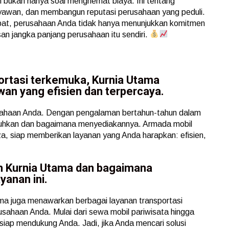
en bukan hanya soal menghemat biaya. Ini tentang
yawan, dan membangun reputasi perusahaan yang peduli.
pat, perusahaan Anda tidak hanya menunjukkan komitmen
an jangka panjang perusahaan itu sendiri.
ortasi terkemuka, Kurnia Utama
an yang efisien dan terpercaya.
ahaan Anda. Dengan pengalaman bertahun-tahun dalam
butuhkan dan bagaimana menyediakannya. Armada mobil
a, siap memberikan layanan yang Anda harapkan: efisien,
eh Kurnia Utama dan bagaimana
anan ini.
ma juga menawarkan berbagai layanan transportasi
usahaan Anda. Mulai dari sewa mobil pariwisata hingga
siap mendukung Anda. Jadi, jika Anda mencari solusi