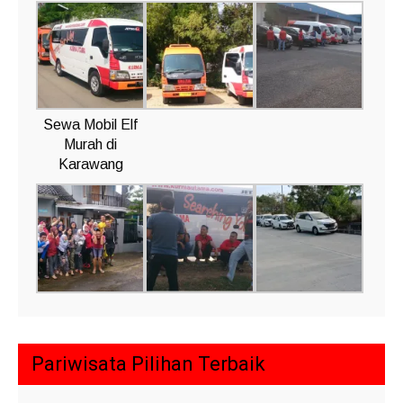
Sewa Mobil Elf
Murah di
Karawang
Pariwisata Pilihan Terbaik