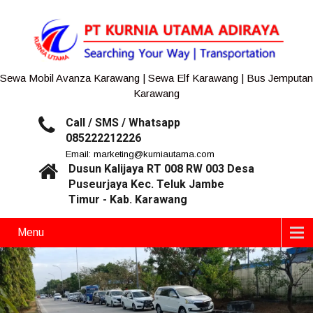
Sewa Mobil Avanza Karawang | Sewa Elf Karawang | Bus Jemputan
Karawang
Call / SMS / Whatsapp
085222212226
Email: marketing@kurniautama.com
Dusun Kalijaya RT 008 RW 003 Desa
Puseurjaya Kec. Teluk Jambe
Timur - Kab. Karawang
Menu