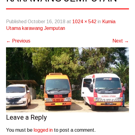
Published
October 16, 2018
at
1024 × 542
in
Kurnia
Utama karawang Jemputan
←
Previous
Next
→
Leave a Reply
You must be
logged in
to post a comment.