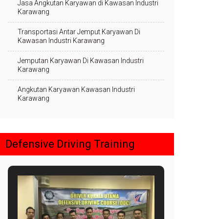
Jasa Angkutan Karyawan di Kawasan Industri
Karawang
Transportasi Antar Jemput Karyawan Di
Kawasan Industri Karawang
Jemputan Karyawan Di Kawasan Industri
Karawang
Angkutan Karyawan Kawasan Industri
Karawang
Defensive Driving Training