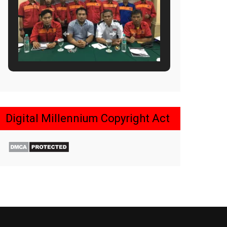
Digital Millennium Copyright Act