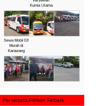
karyawan
Kurnia Utama
Sewa Mobil Elf
Murah di
Karawang
Pariwisata Pilihan Terbaik