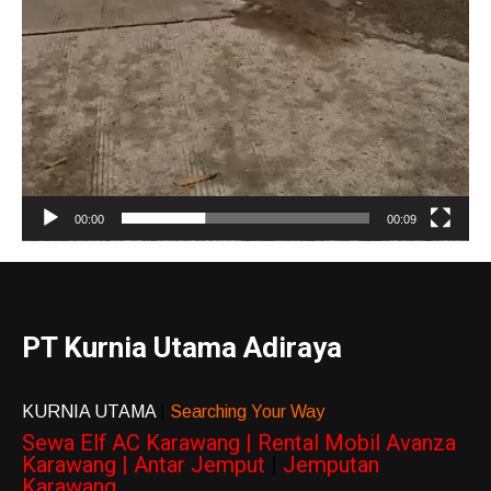
00:00
00:09
PT Kurnia Utama Adiraya
KURNIA UTAMA
|
Searching Your Way
Sewa Elf AC Karawang | Rental Mobil Avanza
Karawang | Antar Jemput
|
Jemputan
Karawang