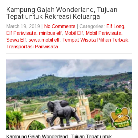
Kampung Gajah Wonderland, Tujuan
Tepat untuk Rekreasi Keluarga
March 19, 2019
|
No Comments
| Categories:
Elf Long
,
Elf Pariwisata
,
minibus elf
,
Mobil Elf
,
Mobil Pariwisata
,
Sewa Elf
,
sewa mobil elf
,
Tempat Wisata Pilihan Terbaik
,
Transportasi Pariwisata
Kampung Gajah Wonderland, Tujuan Tepat untuk