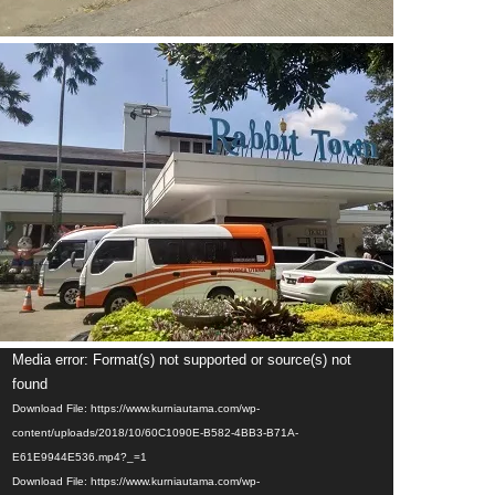
Video
Media error: Format(s) not supported or source(s) not
Player
found
Download File: https://www.kurniautama.com/wp-
content/uploads/2018/10/60C1090E-B582-4BB3-B71A-
E61E9944E536.mp4?_=1
Download File: https://www.kurniautama.com/wp-