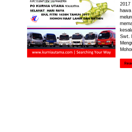
2017 
hawa 
melur
memaa
kesal
Swt. 
Mengu
Mohon
Rea