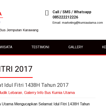
Call / SMS / Whatsapp
085222212226
Email: marketing@kurniautama.com
 Bus Jemputan Karawang
IWISATA
TESTIMONI
GALLERY
KE
ITRI 2017
Idul Fitri 1438H Tahun 2017
udik Lebaran
,
Galerry Info Bus Kurnia Utama
a Utama Mengucapkan Selamat Idul Fitri 1438H Tahun