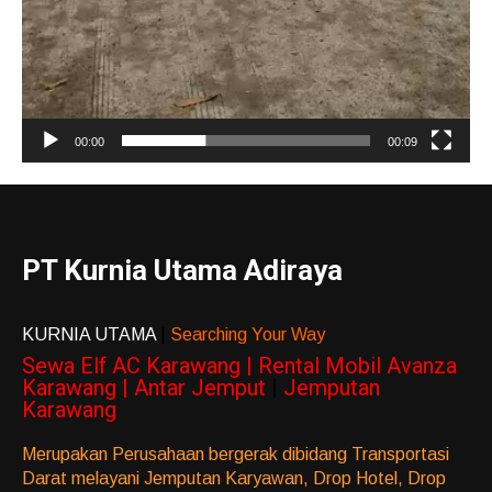
00:00
00:09
PT Kurnia Utama Adiraya
KURNIA UTAMA
|
Searching Your Way
Sewa Elf AC Karawang | Rental Mobil Avanza
Karawang | Antar Jemput
|
Jemputan
Karawang
Merupakan Perusahaan bergerak dibidang Transportasi
Darat melayani Jemputan Karyawan, Drop Hotel, Drop