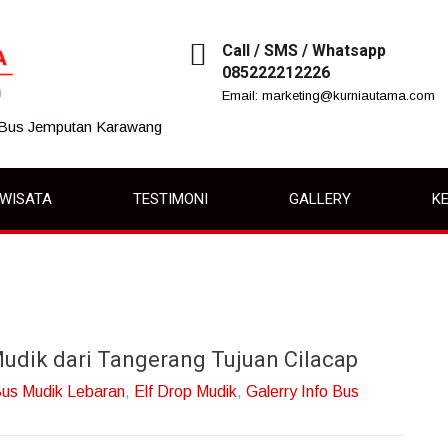
Call / SMS / Whatsapp
085222212226
Email: marketing@kurniautama.com
 Bus Jemputan Karawang
IWISATA
TESTIMONI
GALLERY
KE
Mudik dari Tangerang Tujuan Cilacap
us Mudik Lebaran
,
Elf Drop Mudik
,
Galerry Info Bus