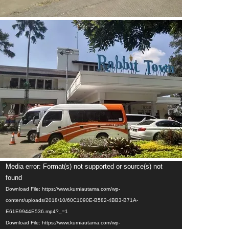
Video
Media error: Format(s) not supported or source(s) not
Player
found
Download File: https://www.kurniautama.com/wp-
content/uploads/2018/10/60C1090E-B582-4BB3-B71A-
E61E9944E536.mp4?_=1
Download File: https://www.kurniautama.com/wp-