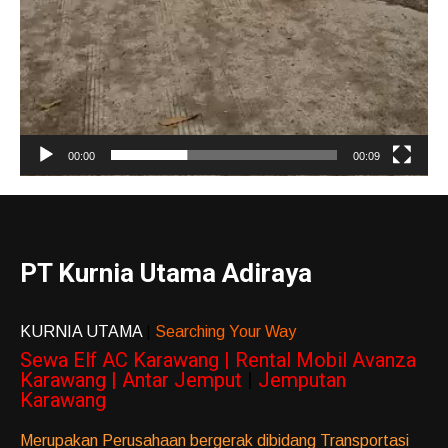
00:00
00:09
PT Kurnia Utama Adiraya
KURNIA UTAMA
|
Searching Your Way
Sewa Elf AC Karawang | Rental Mobil Avanza
Karawang | Antar Jemput
|
Jemputan
Karawang
Merupakan Perusahaan bergerak dibidang Transportasi