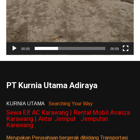
00:00
00:09
PT Kurnia Utama Adiraya
KURNIA UTAMA
|
Searching Your Way
Sewa Elf AC Karawang | Rental Mobil Avanza
Karawang | Antar Jemput
|
Jemputan
Karawang
Merupakan Perusahaan bergerak dibidang Transportasi