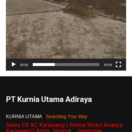
00:00
00:09
PT Kurnia Utama Adiraya
KURNIA UTAMA
|
Searching Your Way
Sewa Elf AC Karawang | Rental Mobil Avanza
Karawang | Antar Jemput
|
Jemputan