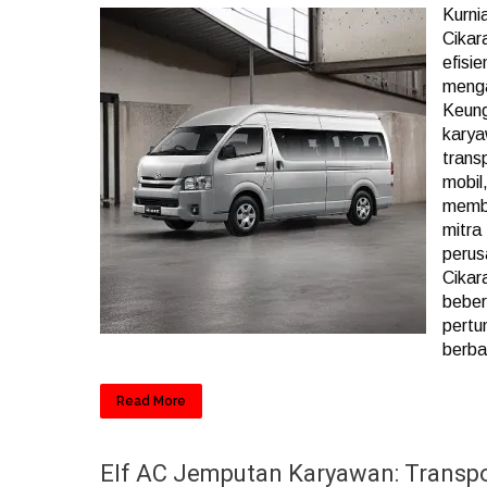
Kurni
Cikar
efisi
menga
Keung
karya
trans
mobil
membe
mitra
perus
Cikar
beber
pertu
berba
Read More
Elf AC Jemputan Karyawan: Transpo