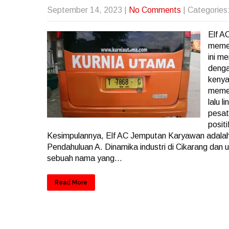
September 14, 2023
|
No Comments
| Categories
Elf A
memen
ini m
denga
kenya
memer
lalu 
pesat
posit
Kesimpulannya, Elf AC Jemputan Karyawan adalah i
Pendahuluan A. Dinamika industri di Cikarang dan u
sebuah nama yang...
Read More