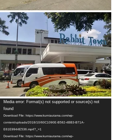
Video
Media error: Format(s) not supported or source(s) not
Player
found
Download File: https://www.kurniautama.com/wp-
content/uploads/2018/10/60C1090E-B582-4BB3-B71A-
E61E9944E536.mp4?_=1
Download File: https://www.kurniautama.com/wp-