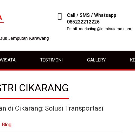
Call / SMS / Whatsapp
085222212226
Email: marketing@kurniautama.com
 Bus Jemputan Karawang
IWISATA
TESTIMONI
GALLERY
KE
STRI CIKARANG
di Cikarang: Solusi Transportasi
:
Blog