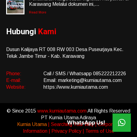
Karawang Melalui dokumen ini,...
Read More
Hubungi
Kami
Dusun Kalijaya RT 008 RW 003 Desa Puseurjaya Kec.
Teluk Jambe Timur - Kab. Karawang
Phone:
Call / SMS / Whatsapp 085222212226
E-mail:
Email: marketing@kurniautama.com
Website:
https://www.kurniautama.com
© Since 2015
www.kurniautama.com
All Rights Reserved
PT Kurnia Utama Adiraya
WhatsApp Us!
Kurnia Utama
| Searching Your Way | Corporate
Information | Privacy Policy | Terms of Use