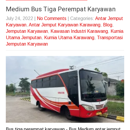
Medium Bus Tiga Perempat Karyawan
July 24, 2022
|
No Comments
| Categories:
Antar Jemput
Karyawan
,
Antar Jemput Karyawan Karawang
,
Blog
,
Jemputan Karyawan
,
Kawasan Industri Karawang
,
Kurnia
Utama Jemputan
,
Kurnia Utama Karawang
,
Transportasi
Jemputan Karyawan
Bus tiga perempat karyawan - Bus Medium antar jemput