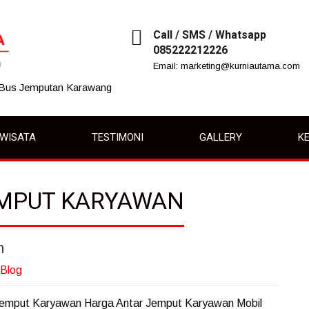
Call / SMS / Whatsapp
085222212226
Email: marketing@kurniautama.com
 Bus Jemputan Karawang
IWISATA
TESTIMONI
GALLERY
KE
EMPUT KARYAWAN
n
Blog
Jemput Karyawan Harga Antar Jemput Karyawan Mobil