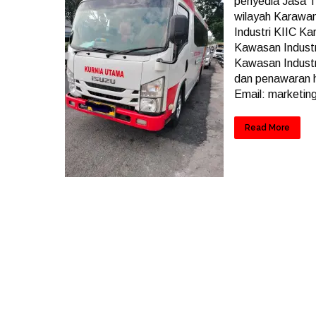
penyedia Jasa T
wilayah Karawan
Industri KIIC K
Kawasan Industr
Kawasan Industr
dan penawaran 
Email: marketi
Read More