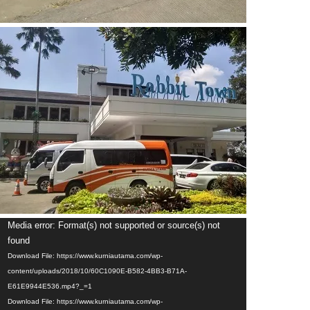
Video
Media error: Format(s) not supported or source(s) not
Player
found
Download File: https://www.kurniautama.com/wp-
content/uploads/2018/10/60C1090E-B582-4BB3-B71A-
E61E9944E536.mp4?_=1
Download File: https://www.kurniautama.com/wp-