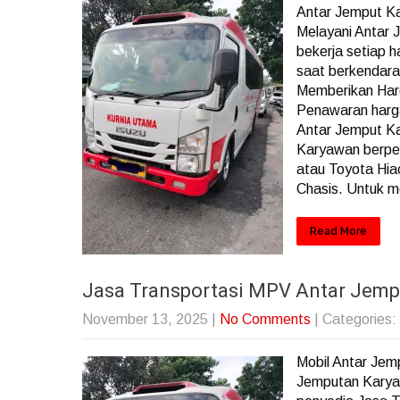
Antar Jemput K
Melayani Antar 
bekerja setiap 
saat berkendar
Memberikan Har
Penawaran harga 
Antar Jemput Ka
Karyawan berpe
atau Toyota Hia
Chasis. Untuk m
Read More
Jasa Transportasi MPV Antar Jem
November 13, 2025
|
No Comments
| Categories:
Mobil Antar Je
Jemputan Karya