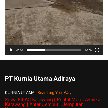
00:00
00:09
PT Kurnia Utama Adiraya
KURNIA UTAMA
|
Searching Your Way
Sewa Elf AC Karawang | Rental Mobil Avanza
Karawang | Antar Jemput
|
Jemputan