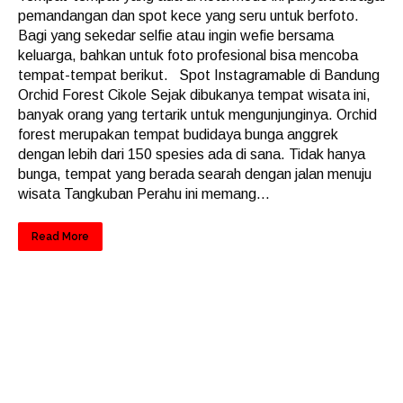
pemandangan dan spot kece yang seru untuk berfoto.
Bagi yang sekedar selfie atau ingin wefie bersama
keluarga, bahkan untuk foto profesional bisa mencoba
tempat-tempat berikut. Spot Instagramable di Bandung
Orchid Forest Cikole Sejak dibukanya tempat wisata ini,
banyak orang yang tertarik untuk mengunjunginya. Orchid
forest merupakan tempat budidaya bunga anggrek
dengan lebih dari 150 spesies ada di sana. Tidak hanya
bunga, tempat yang berada searah dengan jalan menuju
wisata Tangkuban Perahu ini memang...
Read More