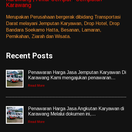
Karawang
Merupakan Perusahaan bergerak dibidang Transportasi
Darat melayani Jemputan Karyawan, Drop Hotel, Drop
Bandara Soekarno Hatta, Besanan, Lamaran,
Pernikahan, Ziarah dan Wisata.
Recent Posts
Penawaran Harga Jasa Jemputan Karyawan Di
Karawang Kami mengajukan penawaran...
Read More
Penawaran Harga Jasa Angkutan Karyawan di
Karawang Melalui dokumen ini,...
Read More