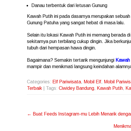
Danau terbentuk dari letusan Gunung
Kawah Putih ini pada dasarnya merupakan sebuah 
Gunung Patuha yang sangat hebat di masa lalu.
Selain itu lokasi Kawah Putih ini memang berada di
sekitarnya pun terbilang cukup dingin. Jika berkunju
tubuh dari hempasan hawa dingin.
Bagaimana? Semakin tertarik mengunjungi
Kawah 
mampir dan menikmati langsung keindahan alamny
Categories:
Elf Pariwisata
,
Mobil Elf
,
Mobil Pariwi
Terbaik
| Tags:
Ciwidey Bandung
,
Kawah Putih
,
Ka
Post
←
Buat Feeds Instagram-mu Lebih Menarik denga
navigation
Menikma