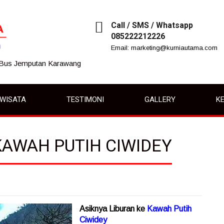
Call / SMS / Whatsapp
085222212226
Email: marketing@kurniautama.com
 Bus Jemputan Karawang
IWISATA
TESTIMONI
GALLERY
KE
KAWAH PUTIH CIWIDEY
Asiknya Liburan ke
Kawah Putih
Ciwidey