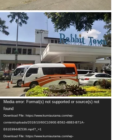
Video
Media error: Format(s) not supported or source(s) not
Player
found
Download File: https://www.kurniautama.com/wp-
content/uploads/2018/10/60C1090E-B582-4BB3-B71A-
E61E9944E536.mp4?_=1
Download File: https://www.kurniautama.com/wp-