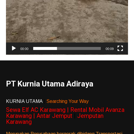
00:00
00:09
PT Kurnia Utama Adiraya
KURNIA UTAMA
|
Searching Your Way
Sewa Elf AC Karawang | Rental Mobil Avanza
Karawang | Antar Jemput
|
Jemputan
Karawang
Merupakan Perusahaan bergerak dibidang Transportasi