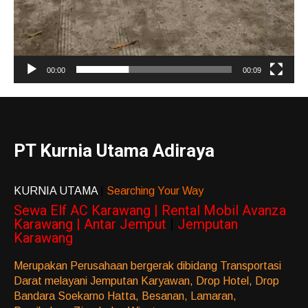
00:00
00:09
PT Kurnia Utama Adiraya
KURNIA UTAMA
|
Searching Your Way
Sewa Elf AC Karawang | Rental Mobil Avanza
Karawang | Antar Jemput
|
Jemputan
Karawang
Merupakan Perusahaan bergerak dibidang Transportasi
Darat melayani Jemputan Karyawan, Drop Hotel, Drop
Bandara Soekarno Hatta, Besanan, Lamaran,