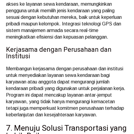
akses ke layanan sewa kendaraan, memungkinkan
pengguna untuk memilih jenis kendaraan yang paling
sesuai dengan kebutuhan mereka, baik untuk keperluan
pribadi maupun kelompok. Integrasi teknologi GPS dan
sistem manajemen armada secara real-time
meningkatkan efisiensi dan kepuasan pelanggan.
Kerjasama dengan Perusahaan dan
Institusi
Membangun kerjasama dengan perusahaan dan institusi
untuk menyediakan layanan sewa kendaraan bagi
karyawan atau anggota dapat mengurangi jumlah
kendaraan pribadi yang digunakan untuk perjalanan kerja.
Program ini dapat mencakup layanan antar-jemput
karyawan, yang tidak hanya mengurangi kemacetan
tetapi juga memperkuat komitmen perusahaan terhadap
keberlanjutan dan kesejahteraan karyawan.
7. Menuju Solusi Transportasi yang