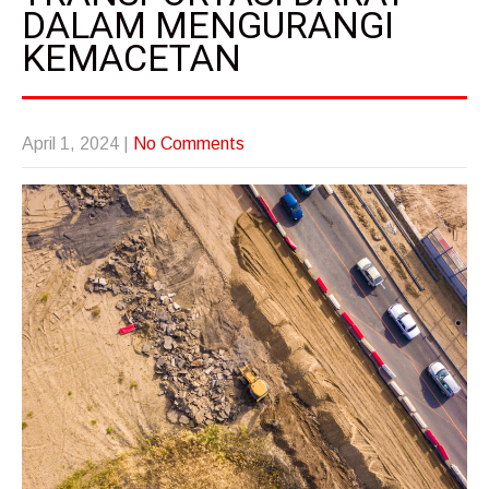
DALAM MENGURANGI
KEMACETAN
April 1, 2024
|
No Comments