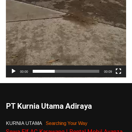
00:00
00:09
PT Kurnia Utama Adiraya
KURNIA UTAMA
|
Searching Your Way
Sewa Elf AC Karawang | Rental Mobil Avanza