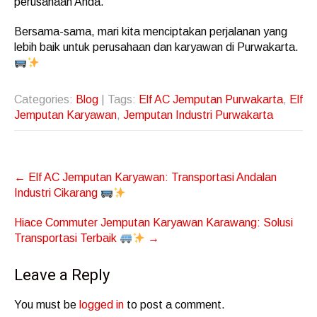
perusahaan Anda.
Bersama-sama, mari kita menciptakan perjalanan yang
lebih baik untuk perusahaan dan karyawan di Purwakarta.
Categories:
Blog
| Tags:
Elf AC Jemputan Purwakarta
,
Elf
Jemputan Karyawan
,
Jemputan Industri Purwakarta
Post
←
Elf AC Jemputan Karyawan: Transportasi Andalan
navigation
Industri Cikarang
Hiace Commuter Jemputan Karyawan Karawang: Solusi
Transportasi Terbaik
→
Leave a Reply
You must be
logged in
to post a comment.