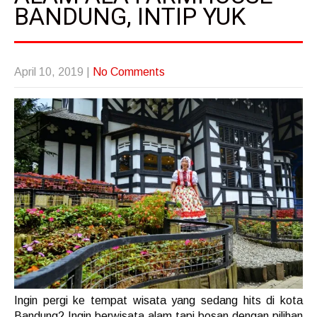
BANDUNG, INTIP YUK
April 10, 2019
|
No Comments
Ingin pergi ke tempat wisata yang sedang hits di kota
Bandung? Ingin berwisata alam tapi bosan dengan pilihan