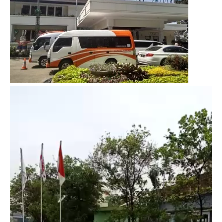
Video
Player