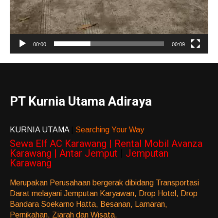
00:00
00:09
PT Kurnia Utama Adiraya
KURNIA UTAMA
|
Searching Your Way
Sewa Elf AC Karawang | Rental Mobil Avanza
Karawang | Antar Jemput
|
Jemputan
Karawang
Merupakan Perusahaan bergerak dibidang Transportasi
Darat melayani Jemputan Karyawan, Drop Hotel, Drop
Bandara Soekarno Hatta, Besanan, Lamaran,
Pernikahan, Ziarah dan Wisata.