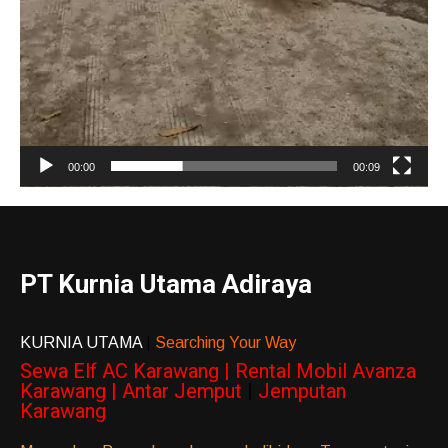
00:00
00:09
PT Kurnia Utama Adiraya
KURNIA UTAMA
|
Searching Your Way
Sewa Elf AC Karawang | Rental Mobil Avanza
Karawang | Antar Jemput
|
Jemputan
Karawang