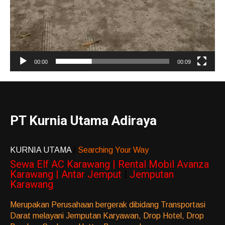
00:00
00:09
PT Kurnia Utama Adiraya
KURNIA UTAMA
|
Searching Your Way
Sewa Elf AC Karawang | Rental Mobil Avanza
Karawang | Antar Jemput
|
Jemputan
Karawang
Merupakan Perusahaan bergerak dibidang Transportasi
Darat melayani Jemputan Karyawan, Drop Hotel, Drop