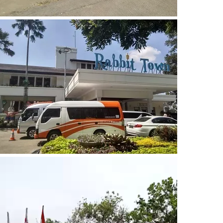
Video
Player