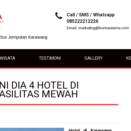
Call / SMS / Whatsapp
085222212226
Email: marketing@kurniautama.com
 Bus Jemputan Karawang
IWISATA
TESTIMONI
GALLERY
KE
I DIA 4 HOTEL DI
ASILITAS MEWAH
Hotel di Karawang
–