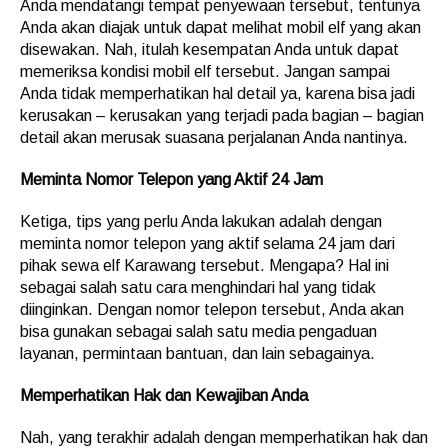
Anda mendatangi tempat penyewaan tersebut, tentunya
Anda akan diajak untuk dapat melihat mobil elf yang akan
disewakan. Nah, itulah kesempatan Anda untuk dapat
memeriksa kondisi mobil elf tersebut. Jangan sampai
Anda tidak memperhatikan hal detail ya, karena bisa jadi
kerusakan – kerusakan yang terjadi pada bagian – bagian
detail akan merusak suasana perjalanan Anda nantinya.
Meminta Nomor Telepon yang Aktif 24 Jam
Ketiga, tips yang perlu Anda lakukan adalah dengan
meminta nomor telepon yang aktif selama 24 jam dari
pihak sewa elf Karawang tersebut. Mengapa? Hal ini
sebagai salah satu cara menghindari hal yang tidak
diinginkan. Dengan nomor telepon tersebut, Anda akan
bisa gunakan sebagai salah satu media pengaduan
layanan, permintaan bantuan, dan lain sebagainya.
Memperhatikan Hak dan Kewajiban Anda
Nah, yang terakhir adalah dengan memperhatikan hak dan