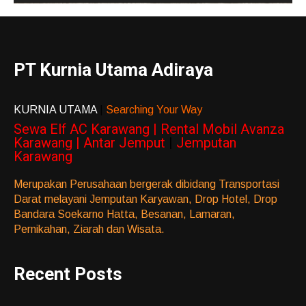
PT Kurnia Utama Adiraya
KURNIA UTAMA
|
Searching Your Way
Sewa Elf AC Karawang | Rental Mobil Avanza
Karawang | Antar Jemput
|
Jemputan
Karawang
Merupakan Perusahaan bergerak dibidang Transportasi
Darat melayani Jemputan Karyawan, Drop Hotel, Drop
Bandara Soekarno Hatta, Besanan, Lamaran,
Pernikahan, Ziarah dan Wisata.
Recent Posts