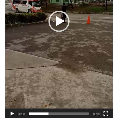
00:00
00:09