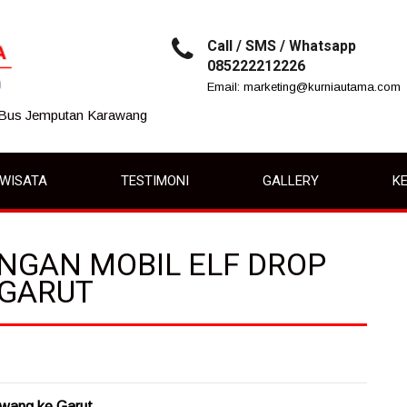
Call / SMS / Whatsapp
085222212226
Email: marketing@kurniautama.com
 Bus Jemputan Karawang
IWISATA
TESTIMONI
GALLERY
KE
ENGAN MOBIL ELF DROP
 GARUT
awang ke Garut