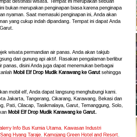
mpat destinasi wisata. Tempat ini merupakan sebuah
ini bukan merupakan penginapan biasa karena penginapa
h dan nyaman. Saat memasuki penginapan ini, Anda akan
nan yang cukup indah dipandang. Tempat ini dapat Anda
 Garut.
jek wisata permandian air panas. Anda akan takjub
gsung dari gunung api aktif. Rasakan pengalaman berlibur
air panas, disini Anda juga dapat menemukan berbagai
kanlah
Mobil Elf Drop Mudik Karawang ke Garut
sehingga
kan mobil elf, Anda dapat langsung menghubungi kami.
ota Jakarta, Tangerang, Cikarang, Karawang, Bekasi dan
, Pati, Cilacap, Tasikmalaya, Garut, Temanggung, Solo,
akan
Mobil Elf Drop Mudik Karawang ke Garut.
alerry Info Bus Kurnia Utama
,
Kawasan Industri
 Sang Hyang Taraje
,
Kamojang Green Hotel and Resort
,