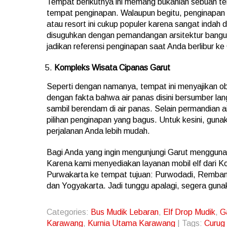
Tempat berikutnya ini memang bukanlah sebuah te
tempat penginapan. Walaupun begitu, penginapan 
atau resort ini cukup populer karena sangat inda
disuguhkan dengan pemandangan arsitektur bangu
jadikan referensi penginapan saat Anda berlibur ke
Kompleks Wisata Cipanas Garut
Seperti dengan namanya, tempat ini menyajikan ob
dengan fakta bahwa air panas disini bersumber lan
sambil berendam di air panas. Selain permandian 
pilihan penginapan yang bagus. Untuk kesini, guna
perjalanan Anda lebih mudah.
Bagi Anda yang ingin mengunjungi Garut mengguna
Karena kami menyediakan layanan mobil elf dari K
Purwakarta ke tempat tujuan: Purwodadi, Rembang
dan Yogyakarta. Jadi tunggu apalagi, segera gun
Categories:
Bus Mudik Lebaran
,
Elf Drop Mudik
,
G
Karawang
,
Kurnia Utama Karawang
| Tags:
Curug