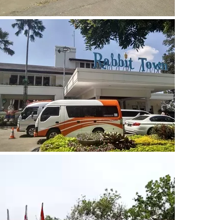
Video
Player