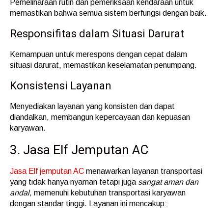
Pemeliharaan rutin dan pemeriksaan kendaraan untuk
memastikan bahwa semua sistem berfungsi dengan baik.
Responsifitas dalam Situasi Darurat
Kemampuan untuk merespons dengan cepat dalam
situasi darurat, memastikan keselamatan penumpang.
Konsistensi Layanan
Menyediakan layanan yang konsisten dan dapat
diandalkan, membangun kepercayaan dan kepuasan
karyawan.
3. Jasa Elf Jemputan AC
Jasa Elf jemputan AC
menawarkan layanan transportasi
yang tidak hanya nyaman tetapi juga
sangat aman dan
andal
, memenuhi kebutuhan transportasi karyawan
dengan standar tinggi. Layanan ini mencakup: