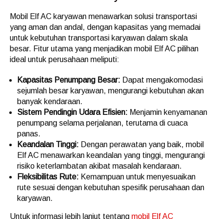
Mobil Elf AC karyawan menawarkan solusi transportasi
yang aman dan andal, dengan kapasitas yang memadai
untuk kebutuhan transportasi karyawan dalam skala
besar. Fitur utama yang menjadikan mobil Elf AC pilihan
ideal untuk perusahaan meliputi:
Kapasitas Penumpang Besar:
Dapat mengakomodasi
sejumlah besar karyawan, mengurangi kebutuhan akan
banyak kendaraan.
Sistem Pendingin Udara Efisien:
Menjamin kenyamanan
penumpang selama perjalanan, terutama di cuaca
panas.
Keandalan Tinggi:
Dengan perawatan yang baik, mobil
Elf AC menawarkan keandalan yang tinggi, mengurangi
risiko keterlambatan akibat masalah kendaraan.
Fleksibilitas Rute:
Kemampuan untuk menyesuaikan
rute sesuai dengan kebutuhan spesifik perusahaan dan
karyawan.
Untuk informasi lebih lanjut tentang
mobil Elf AC