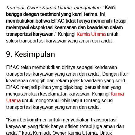
Kurniadi, Owner Kurnia Utama, mengatakan,
“
Kami
bangga dengan testimoni yang kami terima. Ini
membuktikan bahwa Elf AC tidak hanya memenuhi tetapi
melampaui ekspektasi keamanan dan keandalan dalam
transportasi karyawan.
” Kunjungi
Kurnia Utama
untuk
solusi transportasi karyawan yang aman dan andal.
9. Kesimpulan
Elf AC telah membuktikan dirinya sebagai kendaraan
transportasi karyawan yang aman dan andal. Dengan fitur
keamanan canggih dan rekam jejak keandalan yang solid,
Elf AC menjadi pilihan yang bijak bagi perusahaan yang
mengutamakan keselamatan karyawan. Kunjungi
Kurnia
Utama
untuk mengetahui lebih lanjut tentang solusi
transportasi karyawan yang aman dan andal.
“Kami berkomitmen untuk menyediakan transportasi
karyawan yang tidak hanya efisien tetapi juga aman dan
andal,” kata Kurniadi, Owner Kurnia Utama. Untuk