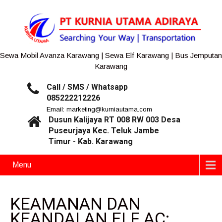
Sewa Mobil Avanza Karawang | Sewa Elf Karawang | Bus Jemputan
Karawang
Call / SMS / Whatsapp
085222212226
Email: marketing@kurniautama.com
Dusun Kalijaya RT 008 RW 003 Desa
Puseurjaya Kec. Teluk Jambe
Timur - Kab. Karawang
Menu
KEAMANAN DAN
KEANDALAN ELF AC: