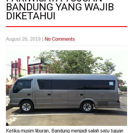
BANDUNG YANG WAJIB
DIKETAHUI
August 26, 2019
|
No Comments
Ketika musim liburan, Bandung menjadi salah satu tujuan