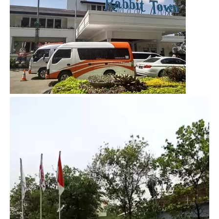
Video
Player