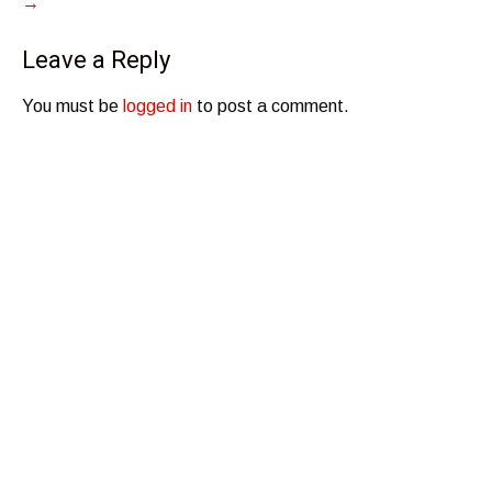
→
Leave a Reply
You must be
logged in
to post a comment.