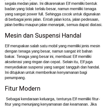
segala medan jalan. Ini dikarenakan Elf memiliki bentuk
badan yang tidak terlalu besar, namun memiliki tenaga
yang sangat power full. Sehingga cocok untuk digunakan
di berbagai jenis jalan. Entah jalan kota, jalan pedesaan,
jalan berliku maupun jalan menanjak, semua dapat diatasi.
Mesin dan Suspensi Handal
Elf merupakan salah satu mobil yang memiliki jenis mesin
dengan tenaga yang besar, namun sangat irit bahan
bakar. Tenaga yang besar ini, membuat Elf memiliki
akselerasi yang ringan dan cepat. Selain itu, Elf juga
menyediakan suspensi yang sangat tangguh dan handal.
Ini ditujukan untuk memberikan kenyamanan bagi
penumpang.
Fitur Modern
Sebagai kendaraan keluarga, tentunya Elf memiliki fitur-
fitur yang menunjang kenyamanan dan keamanan. Jika