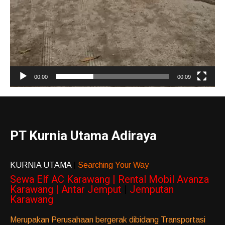
00:00
00:09
PT Kurnia Utama Adiraya
KURNIA UTAMA
|
Searching Your Way
Sewa Elf AC Karawang | Rental Mobil Avanza
Karawang | Antar Jemput
|
Jemputan
Karawang
Merupakan Perusahaan bergerak dibidang Transportasi