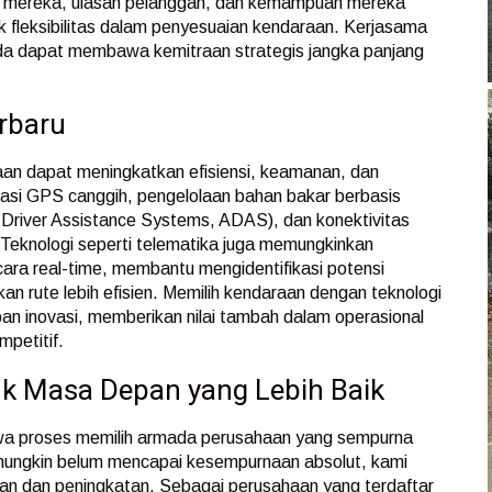
ak mereka, ulasan pelanggan, dan kemampuan mereka
 fleksibilitas dalam penyesuaian kendaraan. Kerjasama
da dapat membawa kemitraan strategis jangka panjang
rbaru
aan dapat meningkatkan efisiensi, keamanan, dan
gasi GPS canggih, pengelolaan bahan bakar berbasis
Driver Assistance Systems, ADAS), dan konektivitas
Teknologi seperti telematika juga memungkinkan
ara real-time, membantu mengidentifikasi potensi
n rute lebih efisien. Memilih kendaraan dengan teknologi
an inovasi, memberikan nilai tambah dalam operasional
petitif.
k Masa Depan yang Lebih Baik
wa proses memilih armada perusahaan yang sempurna
mungkin belum mencapai kesempurnaan absolut, kami
an dan peningkatan. Sebagai perusahaan yang terdaftar