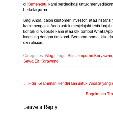
di
Kemenkeu
, kami berdedikasi untuk menyediakan 
berkelanjutan.
Bagi Anda, calon kustomer, investor, atau instans
kami mengajak Anda untuk menjelajahi lebih lanjut
kontak di website kami atau klik tombol WhatsApp
langsung dengan tim kami. Bersama-sama, kita da
dan efisien.
Categories:
Blog
| Tags:
Bus Jemputan Karyawan
Sewa Elf Karawang
Post
←
Fitur Keamanan Kendaraan untuk Wisata yang W
navigation
Bagaimana Tra
Leave a Reply