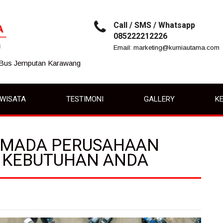
Call / SMS / Whatsapp
085222212226
Email: marketing@kurniautama.com
 Bus Jemputan Karawang
IWISATA
TESTIMONI
GALLERY
KE
RMADA PERUSAHAAN
N KEBUTUHAN ANDA