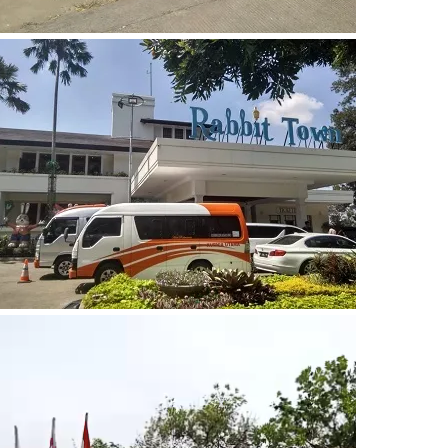
Video
Player