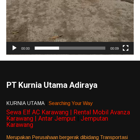
00:00
00:09
PT Kurnia Utama Adiraya
KURNIA UTAMA
|
Searching Your Way
Sewa Elf AC Karawang | Rental Mobil Avanza
Karawang | Antar Jemput
|
Jemputan
Karawang
Merupakan Perusahaan bergerak dibidang Transportasi