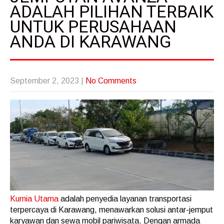
ADALAH PILIHAN TERBAIK
UNTUK PERUSAHAAN
ANDA DI KARAWANG
September 2, 2023
|
No Comments
Kurnia Utama
adalah penyedia layanan transportasi
terpercaya di Karawang, menawarkan solusi antar-jemput
karyawan dan sewa mobil pariwisata. Dengan armada