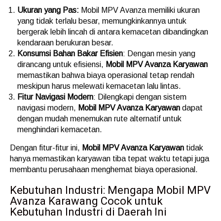
Ukuran yang Pas:
Mobil MPV Avanza memiliki ukuran
yang tidak terlalu besar, memungkinkannya untuk
bergerak lebih lincah di antara kemacetan dibandingkan
kendaraan berukuran besar.
Konsumsi Bahan Bakar Efisien
: Dengan mesin yang
dirancang untuk efisiensi,
Mobil MPV Avanza Karyawan
memastikan bahwa biaya operasional tetap rendah
meskipun harus melewati kemacetan lalu lintas.
Fitur Navigasi Modern
: Dilengkapi dengan sistem
navigasi modern,
Mobil MPV Avanza Karyawan
dapat
dengan mudah menemukan rute alternatif untuk
menghindari kemacetan.
Dengan fitur-fitur ini,
Mobil MPV Avanza Karyawan
tidak
hanya memastikan karyawan tiba tepat waktu tetapi juga
membantu perusahaan menghemat biaya operasional.
Kebutuhan Industri: Mengapa Mobil MPV
Avanza Karawang Cocok untuk
Kebutuhan Industri di Daerah Ini