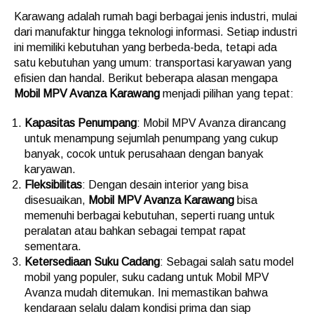
Karawang adalah rumah bagi berbagai jenis industri, mulai
dari manufaktur hingga teknologi informasi. Setiap industri
ini memiliki kebutuhan yang berbeda-beda, tetapi ada
satu kebutuhan yang umum: transportasi karyawan yang
efisien dan handal. Berikut beberapa alasan mengapa
Mobil MPV Avanza Karawang
menjadi pilihan yang tepat:
Kapasitas Penumpang
: Mobil MPV Avanza dirancang
untuk menampung sejumlah penumpang yang cukup
banyak, cocok untuk perusahaan dengan banyak
karyawan.
Fleksibilitas
: Dengan desain interior yang bisa
disesuaikan,
Mobil MPV Avanza Karawang
bisa
memenuhi berbagai kebutuhan, seperti ruang untuk
peralatan atau bahkan sebagai tempat rapat
sementara.
Ketersediaan Suku Cadang
: Sebagai salah satu model
mobil yang populer, suku cadang untuk Mobil MPV
Avanza mudah ditemukan. Ini memastikan bahwa
kendaraan selalu dalam kondisi prima dan siap