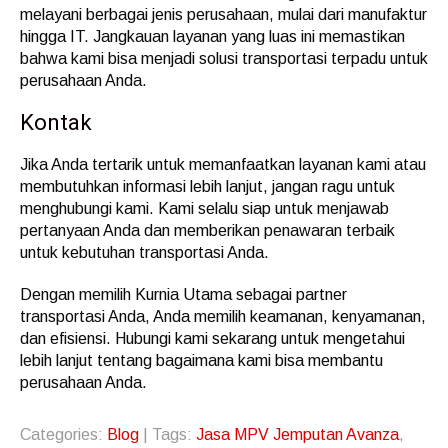
melayani berbagai jenis perusahaan, mulai dari manufaktur
hingga IT. Jangkauan layanan yang luas ini memastikan
bahwa kami bisa menjadi solusi transportasi terpadu untuk
perusahaan Anda.
Kontak
Jika Anda tertarik untuk memanfaatkan layanan kami atau
membutuhkan informasi lebih lanjut, jangan ragu untuk
menghubungi kami. Kami selalu siap untuk menjawab
pertanyaan Anda dan memberikan penawaran terbaik
untuk kebutuhan transportasi Anda.
Dengan memilih Kurnia Utama sebagai partner
transportasi Anda, Anda memilih keamanan, kenyamanan,
dan efisiensi. Hubungi kami sekarang untuk mengetahui
lebih lanjut tentang bagaimana kami bisa membantu
perusahaan Anda.
Categories:
Blog
| Tags:
Jasa MPV Jemputan Avanza
,