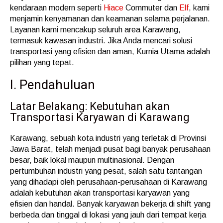
kendaraan modern seperti
Hiace
Commuter dan
Elf
, kami
menjamin kenyamanan dan keamanan selama perjalanan.
Layanan kami mencakup seluruh area Karawang,
termasuk kawasan industri. Jika Anda mencari solusi
transportasi yang efisien dan aman, Kurnia Utama adalah
pilihan yang tepat.
I. Pendahuluan
Latar Belakang: Kebutuhan akan
Transportasi Karyawan di Karawang
Karawang, sebuah kota industri yang terletak di Provinsi
Jawa Barat, telah menjadi pusat bagi banyak perusahaan
besar, baik lokal maupun multinasional. Dengan
pertumbuhan industri yang pesat, salah satu tantangan
yang dihadapi oleh perusahaan-perusahaan di Karawang
adalah kebutuhan akan transportasi karyawan yang
efisien dan handal. Banyak karyawan bekerja di shift yang
berbeda dan tinggal di lokasi yang jauh dari tempat kerja