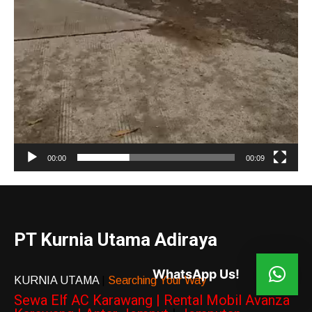
00:00
00:09
PT Kurnia Utama Adiraya
WhatsApp Us!
KURNIA UTAMA
|
Searching Your Way
Sewa Elf AC Karawang | Rental Mobil Avanza