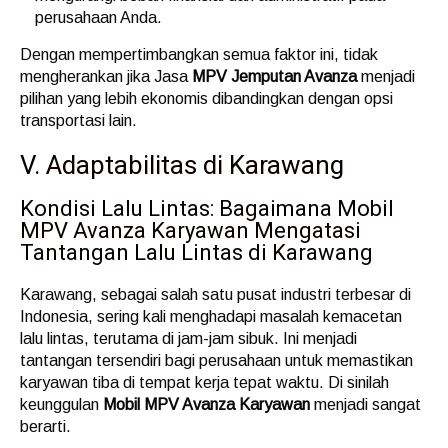
perusahaan Anda.
Dengan mempertimbangkan semua faktor ini, tidak
mengherankan jika Jasa
MPV Jemputan Avanza
menjadi
pilihan yang lebih ekonomis dibandingkan dengan opsi
transportasi lain.
V. Adaptabilitas di Karawang
Kondisi Lalu Lintas: Bagaimana Mobil
MPV Avanza Karyawan Mengatasi
Tantangan Lalu Lintas di Karawang
Karawang, sebagai salah satu pusat industri terbesar di
Indonesia, sering kali menghadapi masalah kemacetan
lalu lintas, terutama di jam-jam sibuk. Ini menjadi
tantangan tersendiri bagi perusahaan untuk memastikan
karyawan tiba di tempat kerja tepat waktu. Di sinilah
keunggulan
Mobil MPV Avanza Karyawan
menjadi sangat
berarti.