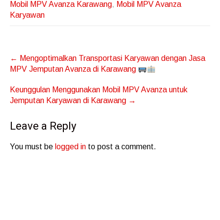
Mobil MPV Avanza Karawang
,
Mobil MPV Avanza
Karyawan
Post
←
Mengoptimalkan Transportasi Karyawan dengan Jasa
navigation
MPV Jemputan Avanza di Karawang
Keunggulan Menggunakan Mobil MPV Avanza untuk
Jemputan Karyawan di Karawang
→
Leave a Reply
You must be
logged in
to post a comment.