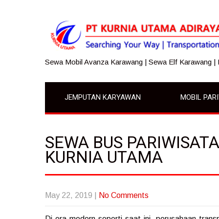
Sewa Mobil Avanza Karawang | Sewa Elf Karawang |
JEMPUTAN KARYAWAN
MOBIL PAR
SEWA BUS PARIWISAT
KURNIA UTAMA
May 22, 2019
|
No Comments
Di era modern seperti saat ini, perusahaan tran