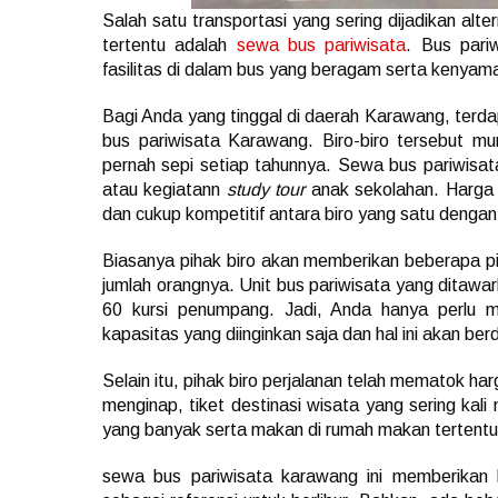
Salah satu transportasi yang sering dijadikan alt
tertentu adalah
sewa bus pariwisata
. Bus pari
fasilitas di dalam bus yang beragam serta kenyam
Bagi Anda yang tinggal di daerah Karawang, terd
bus pariwisata Karawang. Biro-biro tersebut m
pernah sepi setiap tahunnya. Sewa bus pariwisata
atau kegiatann
study tour
anak sekolahan. Harga 
dan cukup kompetitif antara biro yang satu dengan 
Biasanya pihak biro akan memberikan beberapa pil
jumlah orangnya. Unit bus pariwisata yang ditawa
60 kursi penumpang. Jadi, Anda hanya perlu m
kapasitas yang diinginkan saja dan hal ini akan b
Selain itu, pihak biro perjalanan telah mematok h
menginap, tiket destinasi wisata yang sering ka
yang banyak serta makan di rumah makan tertentu 
sewa bus pariwisata karawang ini memberikan 