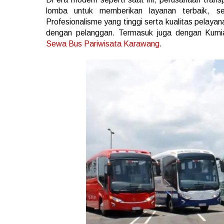
lomba untuk memberikan layanan terbaik, s
Profesionalisme yang tinggi serta kualitas pelaya
dengan pelanggan. Termasuk juga dengan Kurn
Sewa Bus Pariwisata Karawang
.