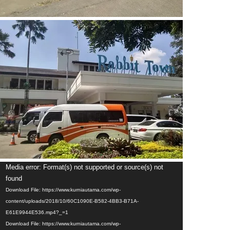
Video
Media error: Format(s) not supported or source(s) not
Player
found
Download File: https://www.kurniautama.com/wp-
content/uploads/2018/10/60C1090E-B582-4BB3-B71A-
E61E9944E536.mp4?_=1
Download File: https://www.kurniautama.com/wp-