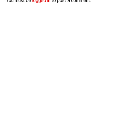
You must be
logged in
to post a comment.