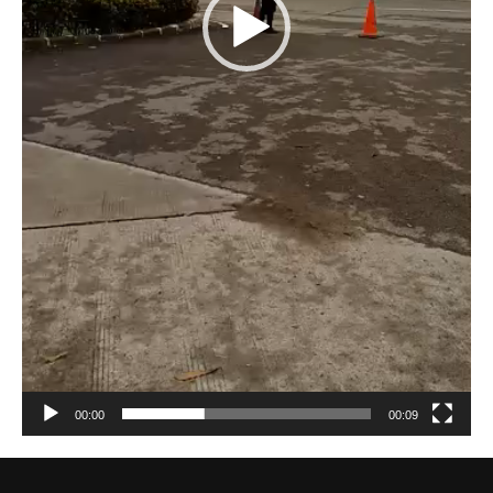
00:00
00:09