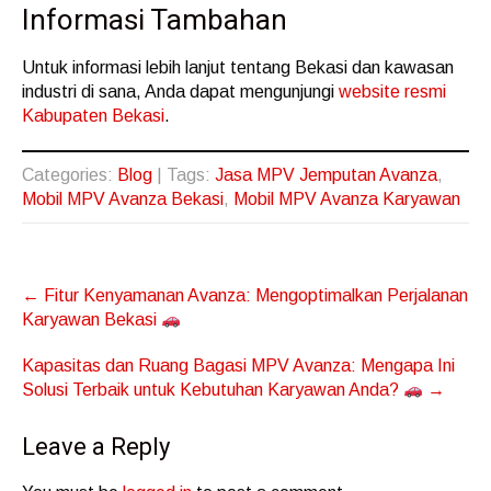
Informasi Tambahan
Untuk informasi lebih lanjut tentang Bekasi dan kawasan
industri di sana, Anda dapat mengunjungi
website resmi
Kabupaten Bekasi
.
Categories:
Blog
| Tags:
Jasa MPV Jemputan Avanza
,
Mobil MPV Avanza Bekasi
,
Mobil MPV Avanza Karyawan
Post
←
Fitur Kenyamanan Avanza: Mengoptimalkan Perjalanan
navigation
Karyawan Bekasi
Kapasitas dan Ruang Bagasi MPV Avanza: Mengapa Ini
Solusi Terbaik untuk Kebutuhan Karyawan Anda?
→
Leave a Reply