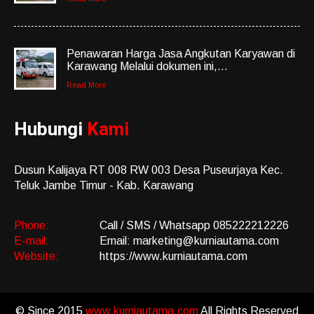
Penawaran Harga Jasa Angkutan Karyawan di
Karawang Melalui dokumen ini,...
Read More
Hubungi
Kami
Dusun Kalijaya RT 008 RW 003 Desa Puseurjaya Kec.
Teluk Jambe Timur - Kab. Karawang
Phone:
Call / SMS / Whatsapp 085222212226
E-mail:
Email: marketing@kurniautama.com
Website:
https://www.kurniautama.com
© Since 2015
www.kurniautama.com
All Rights Reserved