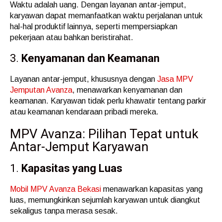
Waktu adalah uang. Dengan layanan antar-jemput,
karyawan dapat memanfaatkan waktu perjalanan untuk
hal-hal produktif lainnya, seperti mempersiapkan
pekerjaan atau bahkan beristirahat.
3.
Kenyamanan dan Keamanan
Layanan antar-jemput, khususnya dengan
Jasa MPV
Jemputan Avanza
, menawarkan kenyamanan dan
keamanan. Karyawan tidak perlu khawatir tentang parkir
atau keamanan kendaraan pribadi mereka.
MPV Avanza: Pilihan Tepat untuk
Antar-Jemput Karyawan
1.
Kapasitas yang Luas
Mobil MPV Avanza Bekasi
menawarkan kapasitas yang
luas, memungkinkan sejumlah karyawan untuk diangkut
sekaligus tanpa merasa sesak.