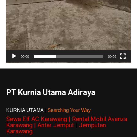
00:00
00:09
PT Kurnia Utama Adiraya
KURNIA UTAMA
|
Searching Your Way
Sewa Elf AC Karawang | Rental Mobil Avanza
Karawang | Antar Jemput
|
Jemputan
Karawang