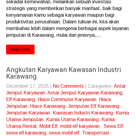
sekadar kemewahan, melainkan sebuah investasi
strategis yang memberikan banyak manfaat, baik bagi
kenyamanan kamu sebagai karyawan maupun bagi
produktivitas perusahaan. Dalam tulisan ini, kita akan
membahas lebih dalam mengenai berbagai aspek layanan
jemputan di Karawang, mulai dari jenisnya,...
Read More
Angkutan Karyawan Kawasan Industri
Karawang
December 17, 2025
|
No Comments
| Categories:
Antar
Jemput Karyawan
,
Antar Jemput Karyawan Karawang
,
Elf Karawang
,
Hiace Commuter Karyawan
,
Hiace
Jemputan
,
Hiace Karawang
,
Jemputan Elf Karawang
,
Jemputan Karyawan
,
Kawasan Industri Karawang
,
Kurnia
Utama Jemputan
,
Kurnia Utama Karawang
,
Kurnia
Utama Rental
,
Mobil Elf
,
mobil elf karyawan
,
Sewa Elf
,
sewa elf karawang
,
sewa mobil elf
,
Transportasi