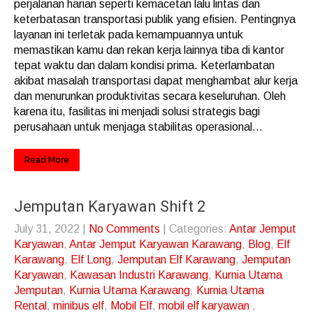
perjalanan harian seperti kemacetan lalu lintas dan
keterbatasan transportasi publik yang efisien. Pentingnya
layanan ini terletak pada kemampuannya untuk
memastikan kamu dan rekan kerja lainnya tiba di kantor
tepat waktu dan dalam kondisi prima. Keterlambatan
akibat masalah transportasi dapat menghambat alur kerja
dan menurunkan produktivitas secara keseluruhan. Oleh
karena itu, fasilitas ini menjadi solusi strategis bagi
perusahaan untuk menjaga stabilitas operasional...
Read More
Jemputan Karyawan Shift 2
July 31, 2022
|
No Comments
| Categories:
Antar Jemput
Karyawan
,
Antar Jemput Karyawan Karawang
,
Blog
,
Elf
Karawang
,
Elf Long
,
Jemputan Elf Karawang
,
Jemputan
Karyawan
,
Kawasan Industri Karawang
,
Kurnia Utama
Jemputan
,
Kurnia Utama Karawang
,
Kurnia Utama
Rental
,
minibus elf
,
Mobil Elf
,
mobil elf karyawan
,