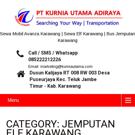
Sewa Mobil Avanza Karawang | Sewa Elf Karawang | Bus Jemputan
Karawang
Call / SMS / Whatsapp
085222212226
Email: marketing@kurniautama.com
Dusun Kalijaya RT 008 RW 003 Desa
Puseurjaya Kec. Teluk Jambe
Timur - Kab. Karawang
Menu
CATEGORY: JEMPUTAN
ELF KARAWANG