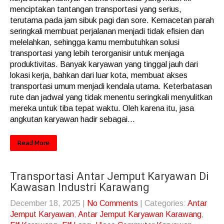
menciptakan tantangan transportasi yang serius,
terutama pada jam sibuk pagi dan sore. Kemacetan parah
seringkali membuat perjalanan menjadi tidak efisien dan
melelahkan, sehingga kamu membutuhkan solusi
transportasi yang lebih terorganisir untuk menjaga
produktivitas. Banyak karyawan yang tinggal jauh dari
lokasi kerja, bahkan dari luar kota, membuat akses
transportasi umum menjadi kendala utama. Keterbatasan
rute dan jadwal yang tidak menentu seringkali menyulitkan
mereka untuk tiba tepat waktu. Oleh karena itu, jasa
angkutan karyawan hadir sebagai...
Read More
Transportasi Antar Jemput Karyawan Di
Kawasan Industri Karawang
December 18, 2025
|
No Comments
| Categories:
Antar
Jemput Karyawan
,
Antar Jemput Karyawan Karawang
,