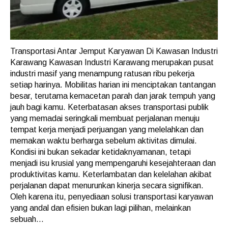
Transportasi Antar Jemput Karyawan Di Kawasan Industri
Karawang Kawasan Industri Karawang merupakan pusat
industri masif yang menampung ratusan ribu pekerja
setiap harinya. Mobilitas harian ini menciptakan tantangan
besar, terutama kemacetan parah dan jarak tempuh yang
jauh bagi kamu. Keterbatasan akses transportasi publik
yang memadai seringkali membuat perjalanan menuju
tempat kerja menjadi perjuangan yang melelahkan dan
memakan waktu berharga sebelum aktivitas dimulai.
Kondisi ini bukan sekadar ketidaknyamanan, tetapi
menjadi isu krusial yang mempengaruhi kesejahteraan dan
produktivitas kamu. Keterlambatan dan kelelahan akibat
perjalanan dapat menurunkan kinerja secara signifikan.
Oleh karena itu, penyediaan solusi transportasi karyawan
yang andal dan efisien bukan lagi pilihan, melainkan
sebuah...