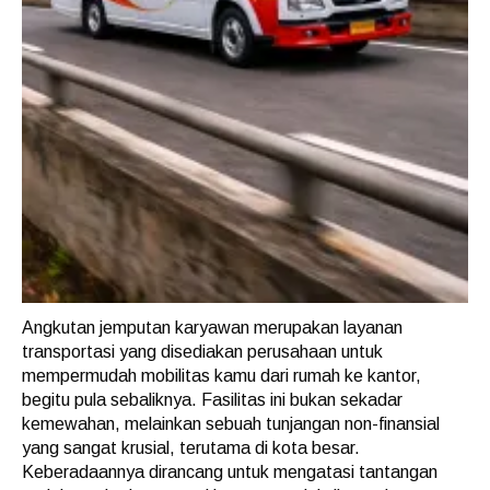
Angkutan jemputan karyawan merupakan layanan
transportasi yang disediakan perusahaan untuk
mempermudah mobilitas kamu dari rumah ke kantor,
begitu pula sebaliknya. Fasilitas ini bukan sekadar
kemewahan, melainkan sebuah tunjangan non-finansial
yang sangat krusial, terutama di kota besar.
Keberadaannya dirancang untuk mengatasi tantangan