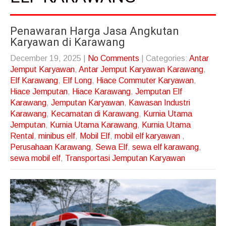
Penawaran Harga Jasa Angkutan
Karyawan di Karawang
December 19, 2025
|
No Comments
| Categories:
Antar
Jemput Karyawan
,
Antar Jemput Karyawan Karawang
,
Elf Karawang
,
Elf Long
,
Hiace Commuter Karyawan
,
Hiace Jemputan
,
Hiace Karawang
,
Jemputan Elf
Karawang
,
Jemputan Karyawan
,
Kawasan Industri
Karawang
,
Kecamatan di Karawang
,
Kurnia Utama
Jemputan
,
Kurnia Utama Karawang
,
Kurnia Utama
Rental
,
minibus elf
,
Mobil Elf
,
mobil elf karyawan
,
Perusahaan Karawang
,
Sewa Elf
,
sewa elf karawang
,
sewa mobil elf
,
Transportasi Jemputan Karyawan