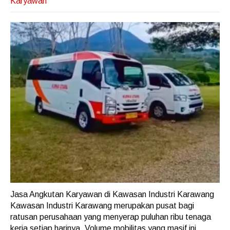
Karyawan
Jasa Angkutan Karyawan di Kawasan Industri Karawang
Kawasan Industri Karawang merupakan pusat bagi
ratusan perusahaan yang menyerap puluhan ribu tenaga
kerja setiap harinya. Volume mobilitas yang masif ini