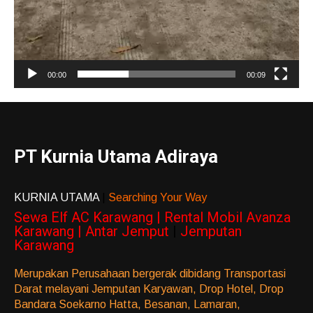
00:00
00:09
PT Kurnia Utama Adiraya
KURNIA UTAMA
|
Searching Your Way
Sewa Elf AC Karawang | Rental Mobil Avanza
Karawang | Antar Jemput
|
Jemputan
Karawang
Merupakan Perusahaan bergerak dibidang Transportasi
Darat melayani Jemputan Karyawan, Drop Hotel, Drop
Bandara Soekarno Hatta, Besanan, Lamaran,