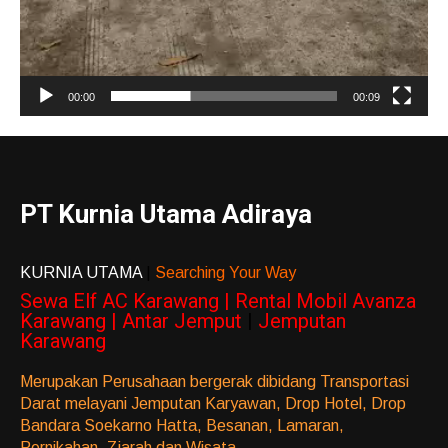
00:00
00:09
PT Kurnia Utama Adiraya
KURNIA UTAMA
|
Searching Your Way
Sewa Elf AC Karawang | Rental Mobil Avanza
Karawang | Antar Jemput
|
Jemputan
Karawang
Merupakan Perusahaan bergerak dibidang Transportasi
Darat melayani Jemputan Karyawan, Drop Hotel, Drop
Bandara Soekarno Hatta, Besanan, Lamaran,
Pernikahan, Ziarah dan Wisata.