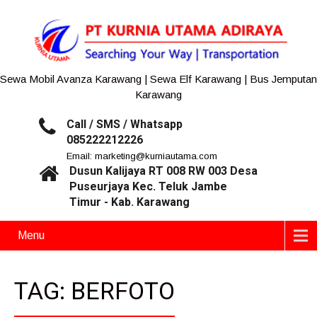
Sewa Mobil Avanza Karawang | Sewa Elf Karawang | Bus Jemputan
Karawang
Call / SMS / Whatsapp
085222212226
Email: marketing@kurniautama.com
Dusun Kalijaya RT 008 RW 003 Desa
Puseurjaya Kec. Teluk Jambe
Timur - Kab. Karawang
Menu
TAG: BERFOTO