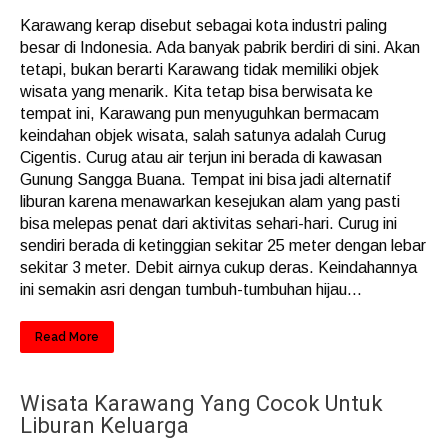
Karawang kerap disebut sebagai kota industri paling
besar di Indonesia. Ada banyak pabrik berdiri di sini. Akan
tetapi, bukan berarti Karawang tidak memiliki objek
wisata yang menarik. Kita tetap bisa berwisata ke
tempat ini, Karawang pun menyuguhkan bermacam
keindahan objek wisata, salah satunya adalah Curug
Cigentis. Curug atau air terjun ini berada di kawasan
Gunung Sangga Buana. Tempat ini bisa jadi alternatif
liburan karena menawarkan kesejukan alam yang pasti
bisa melepas penat dari aktivitas sehari-hari. Curug ini
sendiri berada di ketinggian sekitar 25 meter dengan lebar
sekitar 3 meter. Debit airnya cukup deras. Keindahannya
ini semakin asri dengan tumbuh-tumbuhan hijau...
Read More
Wisata Karawang Yang Cocok Untuk
Liburan Keluarga