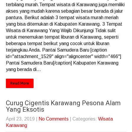
terbilang murah.Tempat wisata di Karawang juga memiliki
akses yang mudah karena sebagian besar berada di jalur
pantura. Berikut adalah 3 tempat wisata murah meriah
yang bisa ditemukan di Kabupaten Karawang. 3 Tempat
Wisata di Karawang Yang Wajib Dikunjungi Tidak sulit
untuk menemukan tempat liburan di Karawang, seperti
beberapa tempat berikut yang cocok untuk liburan
terjangkau Anda. Pantai Samudera Baru [caption
id="attachment_1529" align="aligncenter" width="466"]
Pantai Samudera Baru[/caption] Kabupaten Karawang
yang berada di...
Read More
Curug Cigentis Karawang Pesona Alam
Yang Eksotis
April 23, 2019
|
No Comments
| Categories:
Wisata
Karawang