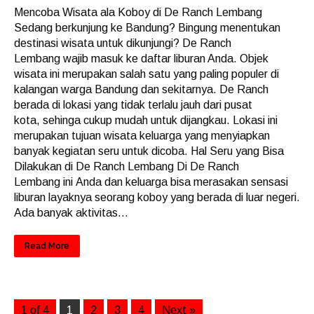
Mencoba Wisata ala Koboy di De Ranch Lembang
Sedang berkunjung ke Bandung? Bingung menentukan
destinasi wisata untuk dikunjungi? De Ranch
Lembang wajib masuk ke daftar liburan Anda. Objek
wisata ini merupakan salah satu yang paling populer di
kalangan warga Bandung dan sekitarnya. De Ranch
berada di lokasi yang tidak terlalu jauh dari pusat
kota, sehinga cukup mudah untuk dijangkau. Lokasi ini
merupakan tujuan wisata keluarga yang menyiapkan
banyak kegiatan seru untuk dicoba. Hal Seru yang Bisa
Dilakukan di De Ranch Lembang Di De Ranch
Lembang ini Anda dan keluarga bisa merasakan sensasi
liburan layaknya seorang koboy yang berada di luar negeri.
Ada banyak aktivitas...
Read More
1 of 4
1
2
3
4
Next »