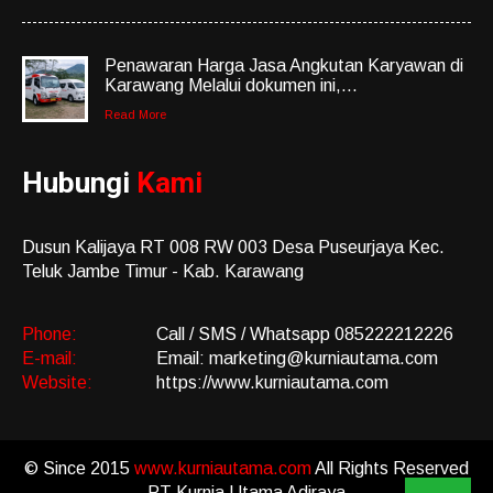
Penawaran Harga Jasa Angkutan Karyawan di
Karawang Melalui dokumen ini,...
Read More
Hubungi
Kami
Dusun Kalijaya RT 008 RW 003 Desa Puseurjaya Kec.
Teluk Jambe Timur - Kab. Karawang
Phone:
Call / SMS / Whatsapp 085222212226
E-mail:
Email: marketing@kurniautama.com
Website:
https://www.kurniautama.com
© Since 2015
www.kurniautama.com
All Rights Reserved
PT Kurnia Utama Adiraya