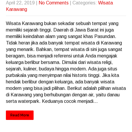
April 22, 2019
|
No Comments
| Categories:
Wisata
Karawang
Wisata Karawang bukan sekadar sebuah tempat yang
memiliki sejarah tinggi. Daerah di Jawa Barat ini juga
memiliki keindahan alam yang sangat khas Pasundan.
Tidak heran jika ada banyak tempat wisata di Karawang
yang menarik. Bahkan, tempat wisata di sini juga sangat
beragam, bisa menjadi referensi untuk Anda mengajak
keluarga berlibur bersama. Dimulai dari wisata religi,
sejarah, kuliner, budaya hingga modern. Ada juga situs
purbakala yang menyimpan nilai historis tinggi. Jika kita
hendak berlibur dengan keluarga, ada banyak wisata
modern yang bisa jadi pilihan. Berikut adalah pilihan wisata
di Karawang yang berhubungan dengan air, yaitu danau
serta waterpark. Keduanya cocok menjadi...
Read More