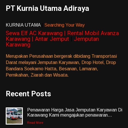
PT Kurnia Utama Adiraya
KURNIA UTAMA
|
Searching Your Way
Sewa Elf AC Karawang | Rental Mobil Avanza
Karawang | Antar Jemput
|
Jemputan
Karawang
Merupakan Perusahaan bergerak dibidang Transportasi
Darat melayani Jemputan Karyawan, Drop Hotel, Drop
Bandara Soekarno Hatta, Besanan, Lamaran,
Pernikahan, Ziarah dan Wisata.
Recent Posts
Penawaran Harga Jasa Jemputan Karyawan Di
Karawang Kami mengajukan penawaran...
Read More