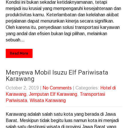
Kondisi ini bukan sekadar ketidaknyamanan, tetapi
menjadi isu krusial yang mempengaruhi kesejahteraan dan
produktivitas kamu. Keterlambatan dan kelelahan akibat
perjalanan dapat menurunkan kinerja secara signifikan.
Oleh karena itu, penyediaan solusi transportasi karyawan
yang andal dan efisien bukan lagi pilihan, melainkan
sebuah...
Read More
Menyewa Mobil Isuzu Elf Pariwisata
Karawang
October 2, 2019
|
No Comments
| Categories:
Hotel di
Karawang
,
Jemputan Elf Karawang
,
Transportasi
Pariwisata
,
Wisata Karawang
Karawang adalah salah satu kota yang berada di Jawa
Barat. Meskipun tidak begitu luas namun kota ini menjadi
salah satu destinasi wisata di provinsi Jawa Barat yang