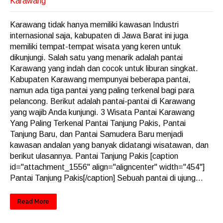
Karawang
Karawang tidak hanya memiliki kawasan Industri
internasional saja, kabupaten di Jawa Barat ini juga
memiliki tempat-tempat wisata yang keren untuk
dikunjungi. Salah satu yang menarik adalah pantai
Karawang yang indah dan cocok untuk liburan singkat.
Kabupaten Karawang mempunyai beberapa pantai,
namun ada tiga pantai yang paling terkenal bagi para
pelancong. Berikut adalah pantai-pantai di Karawang
yang wajib Anda kunjungi. 3 Wisata Pantai Karawang
Yang Paling Terkenal Pantai Tanjung Pakis, Pantai
Tanjung Baru, dan Pantai Samudera Baru menjadi
kawasan andalan yang banyak didatangi wisatawan, dan
berikut ulasannya. Pantai Tanjung Pakis [caption
id="attachment_1556" align="aligncenter" width="454"]
Pantai Tanjung Pakis[/caption] Sebuah pantai di ujung...
Read More