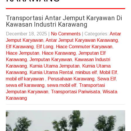
Transportasi Antar Jemput Karyawan Di
Kawasan Industri Karawang
December 18, 2025
|
No Comments
| Categories:
Antar
Jemput Karyawan
,
Antar Jemput Karyawan Karawang
,
Elf Karawang
,
Elf Long
,
Hiace Commuter Karyawan
,
Hiace Jemputan
,
Hiace Karawang
,
Jemputan Elf
Karawang
,
Jemputan Karyawan
,
Kawasan Industri
Karawang
,
Kurnia Utama Jemputan
,
Kurnia Utama
Karawang
,
Kurnia Utama Rental
,
minibus elf
,
Mobil Elf
,
mobil elf karyawan
,
Perusahaan Karawang
,
Sewa Elf
,
sewa elf karawang
,
sewa mobil elf
,
Transportasi
Jemputan Karyawan
,
Transportasi Pariwisata
,
Wisata
Karawang