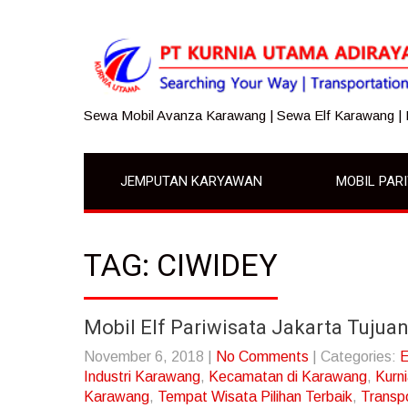
Sewa Mobil Avanza Karawang | Sewa Elf Karawang |
JEMPUTAN KARYAWAN
MOBIL PAR
TAG: CIWIDEY
Mobil Elf Pariwisata Jakarta Tuju
November 6, 2018
|
No Comments
| Categories:
E
Industri Karawang
,
Kecamatan di Karawang
,
Kurn
Karawang
,
Tempat Wisata Pilihan Terbaik
,
Transpo