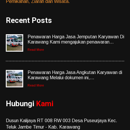
Pernikahan, Ziarah dan Wisata.
Recent Posts
Penawaran Harga Jasa Jemputan Karyawan Di
Karawang Kami mengajukan penawaran...
Read More
Penawaran Harga Jasa Angkutan Karyawan di
Karawang Melalui dokumen ini,...
Read More
Hubungi
Kami
Dusun Kalijaya RT 008 RW 003 Desa Puseurjaya Kec.
Teluk Jambe Timur - Kab. Karawang