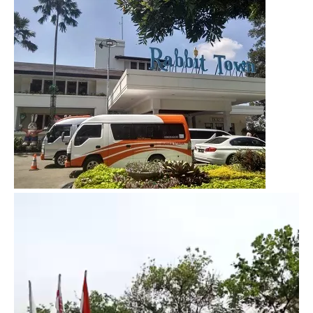
Video
Player