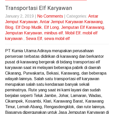
Transportasi Elf Karyawan
January 2, 2019
|
No Comments
| Categories:
Antar
Jemput Karyawan
,
Antar Jemput Karyawan Karawang
,
Blog
,
Elf Drop Mudik
,
Elf Long
,
Jemputan Elf Karawang
,
Jemputan Karyawan
,
minibus elf
,
Mobil Elf
,
mobil elf
karyawan
,
Sewa Elf
,
sewa mobil elf
PT Kurnia Utama Adiraya merupakan perusahaan
perseroan terbatas didirikan di karawang dan berkantor
pusat di karawang bergerak di bidang transportasi elf
karyawan saat ini melayani beberapa pabrik di daerah
Cikarang, Purwakarta, Bekasi, Karawang, dan beberapa
wilayah lainnya. Salah satu transportasi elf karyawan
merupakan salah satu kendaraan banyak sekali
peminatnya. Rute yang saat ini kami layani dan sudah
berjalan seperti Teluk Jambe, Johar, Lamaran, Wadas,
Cikampek, Kosambi, Klari, Karawang Barat, Karawang
Timur, Lemah Abang, Rengasdengklok, dan rute lainnya.
Biasanya dipergunakan untuk Jasa Jemputan Karyawan di